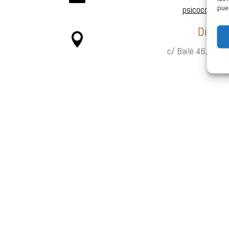
pued
psicocortex
Direcc

c/ Bailé 46, 1º (A