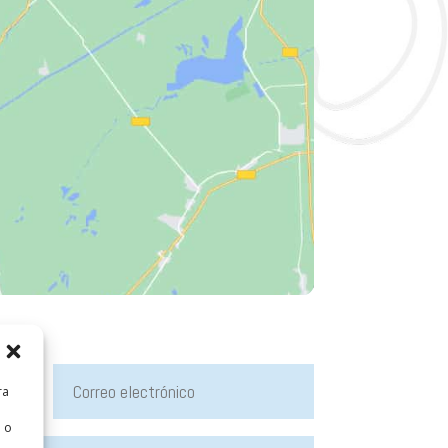
ra
 o