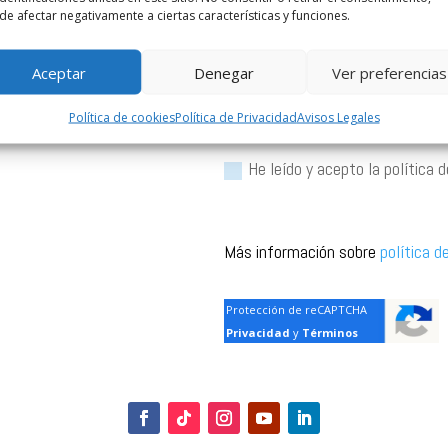
e afectar negativamente a ciertas características y funciones.
@cop.es
ión
Aceptar
Denegar
Ver preferencias
lmendralejo)
Política de cookies
Política de Privacidad
Avisos Legales
He leído y acepto la política 
Más información sobre
política d
Protección de reCAPTCHA
Privacidad
y
Términos