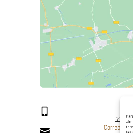
Móvi

Para
623004
alma
Correo elec
tec

las 