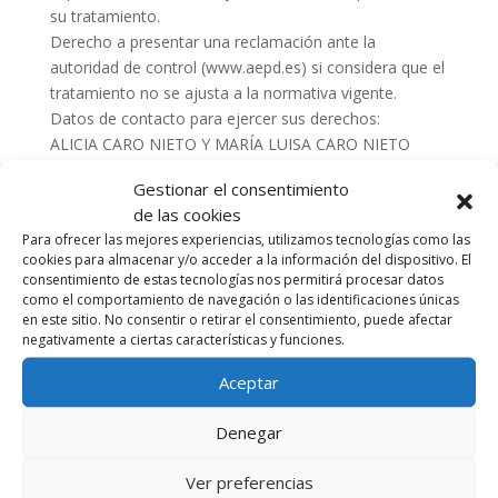
su tratamiento.
Derecho a presentar una reclamación ante la
autoridad de control (www.aepd.es) si considera que el
tratamiento no se ajusta a la normativa vigente.
Datos de contacto para ejercer sus derechos:
ALICIA CARO NIETO Y MARÍA LUISA CARO NIETO
BAILEN, 46 1 – 06200 ALMENDRALEJO (Badajoz). E-
Gestionar el consentimiento
mail:
psicocortex@cop.es
de las cookies
2. CARÁCTER OBLIGATORIO O FACULTATIVO DE LA
Para ofrecer las mejores experiencias, utilizamos tecnologías como las
cookies para almacenar y/o acceder a la información del dispositivo. El
INFORMACIÓN FACILITADA POR EL USUARIO
consentimiento de estas tecnologías nos permitirá procesar datos
Los USUARIOS, mediante la marcación de las casillas
como el comportamiento de navegación o las identificaciones únicas
correspondientes y la entrada de datos en los campos,
en este sitio. No consentir o retirar el consentimiento, puede afectar
marcados con un asterisco (*) en el formulario de
negativamente a ciertas características y funciones.
contacto o presentados en formularios de descarga,
Aceptar
aceptan expresamente y de forma libre e inequívoca,
que sus datos son necesarios para atender su petición,
Denegar
por parte del prestador, siendo voluntaria la inclusión
de datos en los campos restantes. El USUARIO
Ver preferencias
garantiza que los datos personales facilitados al