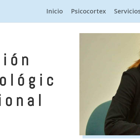
Inicio
Psicocortex
Servicio
ción
ológic
ional