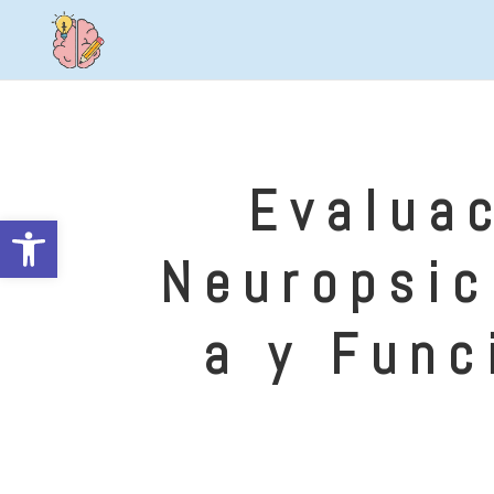
Evalua
Abrir barra de herramientas
Neuropsic
a y Func