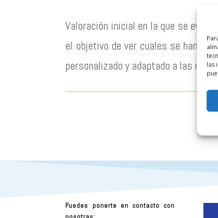
Valoración inicial en la que se eval
Para
el objetivo de ver cuales se han vis
alma
tec
personalizado y adaptado a las nece
las 
pued
Puedes ponerte en contacto con
nosotras: