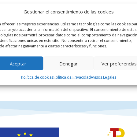
Gestionar el consentimiento de las cookies
úan las diferentes capacidades cognitivas y funcional
 ofrecer las mejores experiencias, utilizamos tecnologías como las cookies pa
to afectadas por la enfermedad y a qué nivel. Esto n
cenar y/o acceder a la información del dispositivo. El consentimiento de estas
nologías nos permitirá procesar datos como el comportamiento de navegación
sidades de la persona evaluada.
identificaciones únicas en este sitio. No consentir o retirar el consentimiento,
e afectar negativamente a ciertas características y funciones.
Aceptar
Denegar
Ver preferencias
Política de cookies
Política de Privacidad
Avisos Legales