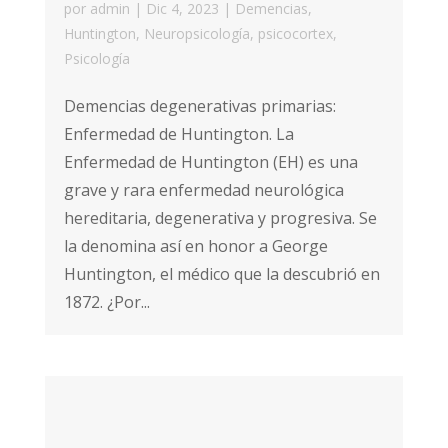
por
admin
|
Dic 4, 2023
|
Demencias
,
Huntington
,
Neuropsicología
,
psicocortex
,
Psicología
Demencias degenerativas primarias:
Enfermedad de Huntington. La
Enfermedad de Huntington (EH) es una
grave y rara enfermedad neurológica
hereditaria, degenerativa y progresiva. Se
la denomina así en honor a George
Huntington, el médico que la descubrió en
1872. ¿Por...