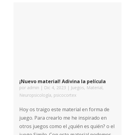
¡Nuevo material! Adivina la película
por
admin
|
Dic 4, 2023
|
Juegos
,
Material
,
Neuropsicología
,
psicocortex
Hoy os traigo este material en forma de
juego. Para crearlo me he inspirado en
otros juegos como el ¿quién es quién? o el
juego Similo. Con este material podemos