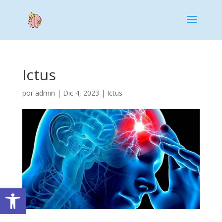
Ictus
por
admin
|
Dic 4, 2023
|
Ictus
Abrir barra de herramientas