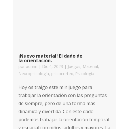
¡Nuevo material! El dado de
la orientación.
por
admin
|
Dic 4, 2023
|
Juegos
,
Material
,
Neuropsicología
,
psicocortex
,
Psicología
Hoy os traigo este minijuego para
trabajar la orientación con las preguntas
de siempre, pero de una forma más
dinámica y divertida. Con este dado
podemos trabajar la orientación temporal
y espacial con niños, adultos y mayores. La