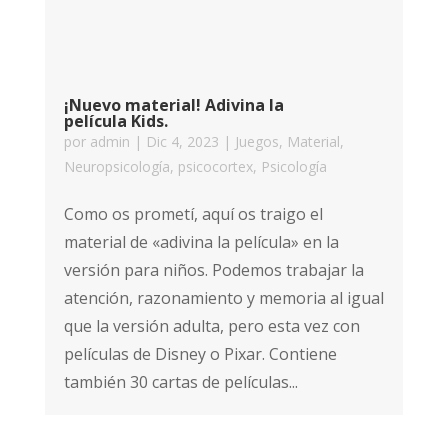
¡Nuevo material! Adivina la
película Kids.
por
admin
|
Dic 4, 2023
|
Juegos
,
Material
,
Neuropsicología
,
psicocortex
,
Psicología
Como os prometí, aquí os traigo el
material de «adivina la película» en la
versión para niños. Podemos trabajar la
atención, razonamiento y memoria al igual
que la versión adulta, pero esta vez con
películas de Disney o Pixar. Contiene
también 30 cartas de películas...