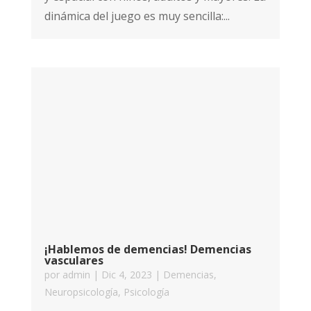
dinámica del juego es muy sencilla:...
¡Hablemos de demencias! Demencias
vasculares
por
admin
|
Dic 4, 2023
|
Demencias
,
Neuropsicología
,
Psicología