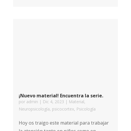
¡Nuevo material! Encuentra la serie.
por
admin
|
Dic 4, 2023
|
Material
,
Neuropsicología
,
psicocortex
,
Psicología
Hoy os traigo este material para trabajar
la atención tanto en niños como en