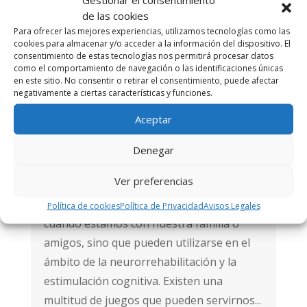
de las cookies
Para ofrecer las mejores experiencias, utilizamos tecnologías como las
cookies para almacenar y/o acceder a la información del dispositivo. El
consentimiento de estas tecnologías nos permitirá procesar datos
como el comportamiento de navegación o las identificaciones únicas
en este sitio. No consentir o retirar el consentimiento, puede afectar
negativamente a ciertas características y funciones.
Juegos de mesa en rehabilitación y
Aceptar
estimulación cognitiva
por
admin
|
Dic 4, 2023
|
Juegos
,
Denegar
Neuropsicología
,
Psicología
Ver preferencias
Los juegos de mesa no son una simple
forma de entretenernos y divertirnos
Política de cookies
Política de Privacidad
Avisos Legales
cuando estamos con nuestra familia o
amigos, sino que pueden utilizarse en el
ámbito de la neurorrehabilitación y la
estimulación cognitiva. Existen una
multitud de juegos que pueden servirnos...